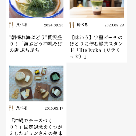
食べる
食べる
2024.09.20
2023.08.28
“朝採れ海ぶどう”贅沢盛
【味わう】宇堅ビーチの
り！「海ぶどう沖縄そば
ほとりに佇む緑茶スタン
の店 ぷちぷち」
ド「lite lycka（リテリ
ッカ）」
食べる
2016.05.17
「沖縄でチーズづく
り？」固定観念をくつが
えしたジョンさんの美味