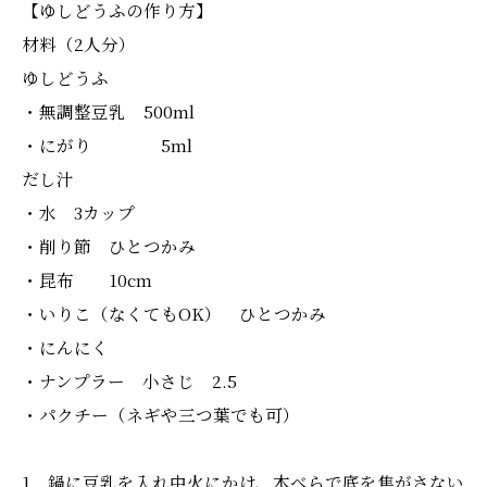
【ゆしどうふの作り方】
材料（2人分）
ゆしどうふ
・無調整豆乳 500ml
・にがり 5ml
だし汁
・水 3カップ
・削り節 ひとつかみ
・昆布 10cm
・いりこ（なくてもOK） ひとつかみ
・にんにく
・ナンプラー 小さじ 2.5
・パクチー（ネギや三つ葉でも可）
1．鍋に豆乳を入れ中火にかけ、木べらで底を焦がさない