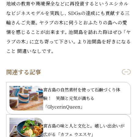
地域の教育や環境保全などに再投資するというエシカル
なビジネスモデルを実践し､ SDGsの達成にも貢献する三
輪さんご夫妻｡ ヤラブの木に伺うとおふたりの島への愛
情を感じることが出来ます｡ 池間島を訪れた際はぜひ ｢ヤ
ラブの木｣ に立ち寄って下さい｡ より池間島を好きになる
こと 間違いなしです｡
関連する記事
宮古島の自然素材を使って石鹸づくり体
験！ 笑顔と元気が満ちる
「GlycerinQueen」
宮古島の味と人と文化と。嬉しい出会いが
広がる「カフェ ウエスヤ」