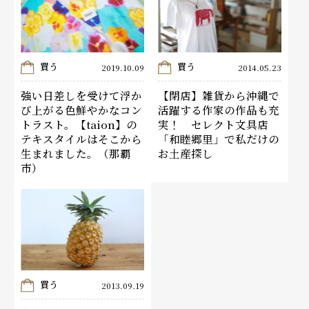
買う
買う
2019.10.09
2014.05.23
強い日差しを受けて浮か
【閉店】雑貨から沖縄で
び上がる色鮮やかなコン
活躍する作家の作品も充
トラスト。【taion】の
実！ セレクト文具店
テキスタイルはそこから
「和睦郷里」で私だけの
生まれました。（那覇
お土産探し
市）
買う
2013.09.19