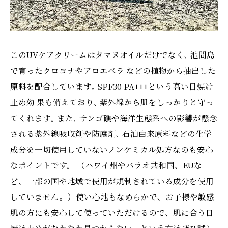
このUVケアクリームはタマヌオイルだけでなく､ 池間島
で育ったクロヨナやアロエベラ などの植物から抽出した
原料を配合しています｡ SPF30 PA+++という高い日焼け
止め効 果も備えており､ 紫外線から肌をしっかりと守っ
てくれます｡ また､ サンゴ礁や海洋生態系への影響が懸念
される紫外線吸収剤や防腐剤､ 石油由来原料などの化学
成分を一切使用していないノンケミカル処方なのも安心
なポイントです。 （ハワイ州やパラオ共和国、EUな
ど、一部の国や地域で使用が規制されている成分を使用
していません。）使い心地もなめらかで、お子様や敏感
肌の方にも安心して使っていただけるので、肌に合う日