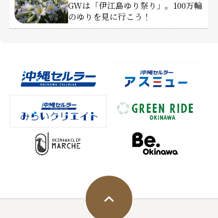
GWは「伊江島ゆり祭り」。100万輪
のゆりを見に行こう！