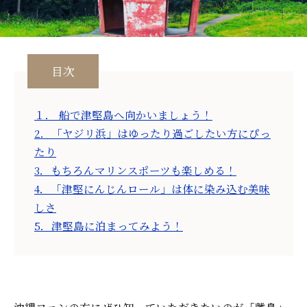
目次
１． 船で津堅島へ向かいましょう！
2．「ヤジリ浜」はゆったり過ごしたい方にぴっ
たり
3．もちろんマリンスポーツも楽しめる！
4．「津堅にんじんロール」は体に染み込む美味
しさ
5．津堅島に泊まってみよう！