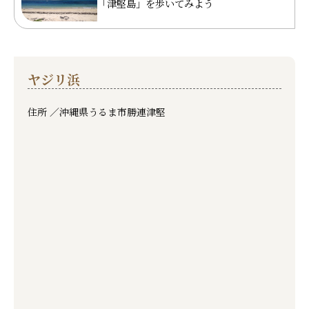
「津堅島」を歩いてみよう
ヤジリ浜
住所 ／
沖縄県うるま市勝連津堅