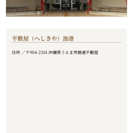
平敷屋（へしきや）漁港
住所 ／
〒904-2314 沖縄県うるま市勝連平敷屋