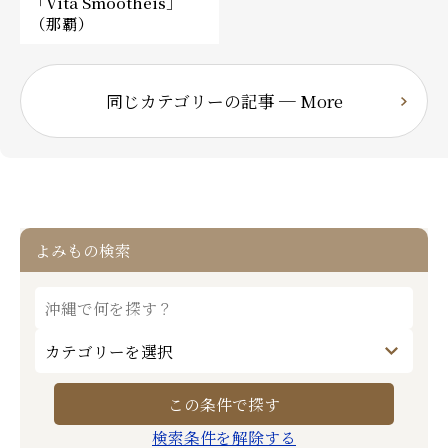
「Vita Smootheis」
（那覇）
同じカテゴリーの記事 ─ More
よみもの検索
検索条件を解除する