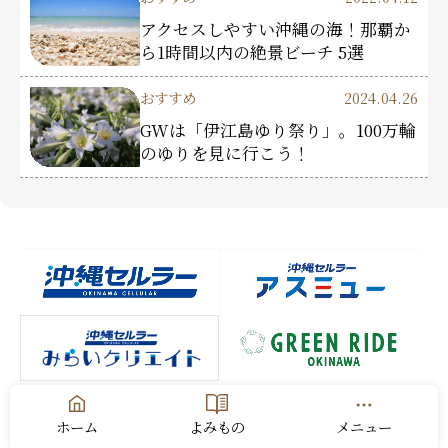
アクセスしやすい沖縄の海！那覇か
ら1時間以内の絶景ビーチ 5選
おすすめ
2024.04.26
GWは「伊江島ゆり祭り」。100万輪
のゆりを見に行こう！
ホーム
よみもの
メニュー