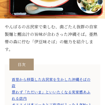
やんばるの古民家で楽しむ、歯ごたえ抜群の自家
製麺と鰹出汁の旨味が合わさった沖縄そば。亜熱
帯の森に佇む「伊豆味そば」の魅力を紹介しま
す。
目次
首里から移築した古民家を生かした沖縄そばの
店
思わず「ただいま」といいたくなる実家感あふ
れる店内
オススメは本ソーキと三枚肉が入った人気No.1