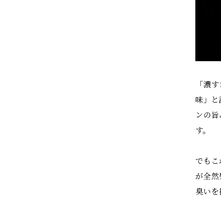
「濃す
味」と
ンの旨
す。
でもこ
が全然
臭いを