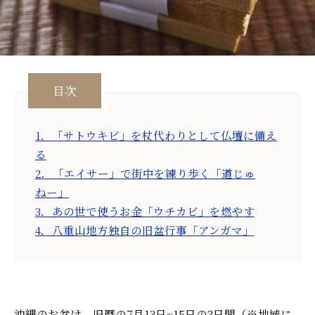
目次
1．「サトウキビ」を杖代わりとして仏壇に備え
る
2．「エイサー」で街中を練り歩く「道じゅ
ねー」
3．あの世で使うお金「ウチカビ」を燃やす
4．八重山地方独自の旧盆行事「アンガマ」
沖縄のお盆は、旧暦の7月13日~15日の3日間（※地域に