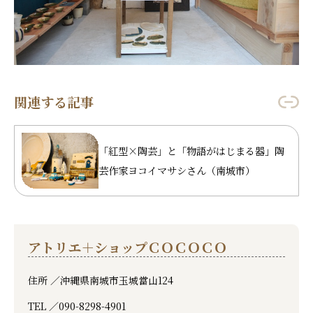
関連する記事
「紅型×陶芸」と「物語がはじまる器」陶
芸作家ヨコイマサシさん（南城市）
アトリエ＋ショップＣＯＣＯＣＯ
住所 ／
沖縄県南城市玉城當山124
TEL ／
090-8298-4901