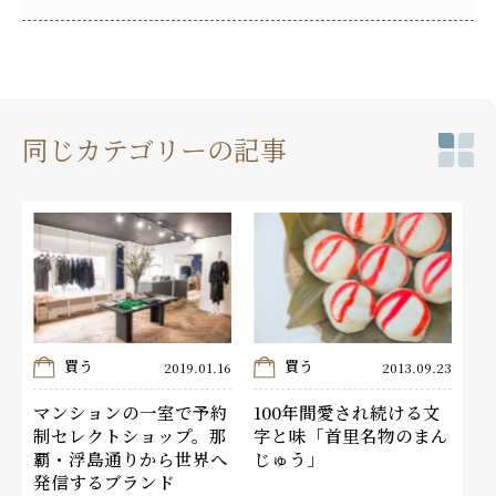
同じカテゴリーの記事
買う
買う
2019.01.16
2013.09.23
マンションの一室で予約
100年間愛され続ける文
制セレクトショップ。那
字と味「首里名物のまん
覇・浮島通りから世界へ
じゅう」
発信するブランド