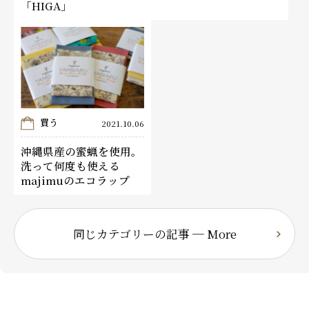
「HIGA」
買う
2021.10.06
沖縄県産の蜜蝋を使用。
洗って何度も使える
majimuのエコラップ
同じカテゴリーの記事 ─ More