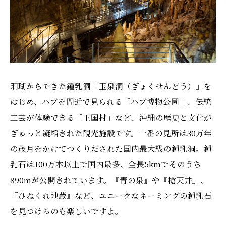
珊瑚からできた鍾乳洞「玉泉洞（ぎょくせんどう）」を
はじめ、ハブを間近で見られる「ハブ博物公園」、伝統
工芸が体験できる「王国村」など、沖縄の歴史と文化が
ぎゅっと凝縮された観光施設です。一番の見所は30万年
の歳月をかけてつくりだされた国内最大級の鍾乳洞。鍾
乳石は100万本以上で国内最多、全長5kmでそのうち
890mが公開されています。『青の泉』や『槍天井』、
『ひねくれ地蔵』など、ユニークなネーミングの鍾乳石
を見つけるのも楽しいですよ。