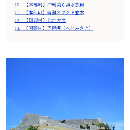
10．【本部町】沖縄美ら海水族館
11．【本部町】備瀬のフクギ並木
12．【国頭村】比地大滝
13．【国頭村】辺戸岬（へどみさき）