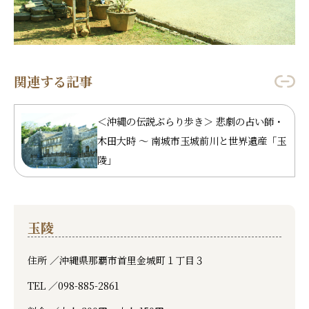
関連する記事
＜沖縄の伝説ぶらり歩き＞ 悲劇の占い師・
木田大時 ～ 南城市玉城前川と世界遺産「玉
陵」
玉陵
住所 ／
沖縄県那覇市首里金城町１丁目３
TEL ／
098-885-2861