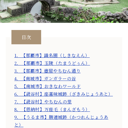
目次
1．【那覇市】識名園（しきなえん）
2．【那覇市】玉陵（たまうどぅん）
3．【那覇市】壺屋やちむん通り
4．【南城市】ガンガラーの谷
5．【南城市】おきなわワールド
6．【読谷村】座喜味城跡（ざきみじょうあと）
7．【読谷村】やちむんの里
8．【恩納村】万座毛（まんざもう）
9．【うるま市】勝連城跡（かつれんじょうあ
と）