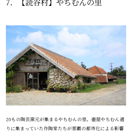
7．【読谷村】やちむんの里
20もの陶芸窯元が集まるやちむんの里。壺屋やちむん通
りに集まっていた作陶家たちが那覇の都市化による影響