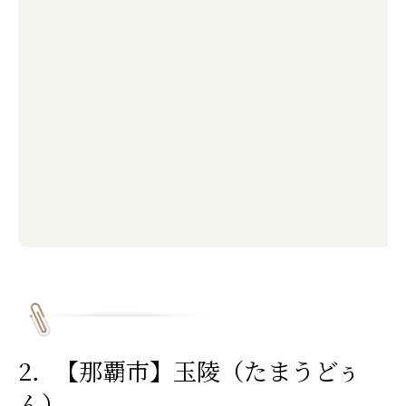
2．【那覇市】玉陵（たまうどぅ
ん）