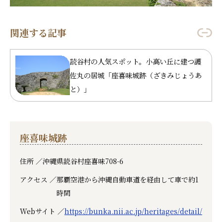
関連する記事
読谷村の人気スポット。小高い丘に建つ護
佐丸の居城「座喜味城跡（ざきみじょうあ
と）」
座喜味城跡
住所 ／
沖縄県読谷村座喜味708-6
アクセス ／
那覇空港から沖縄自動車道を経由して車で約1
時間
Webサイト ／
https://bunka.nii.ac.jp/heritages/detail/