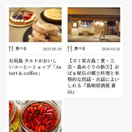
食べる
食べる
2023.05.20
2018.03.26
石垣島 タルトがおいし
【ズミ宮古島！食・工
いコーヒーショップ「As
芸・島めぐりの旅③】お
tart & coffee」
ばぁ秘伝の郷土料理と本
格的な民謡・古謡によい
しれる『島唄居酒屋 喜
山』