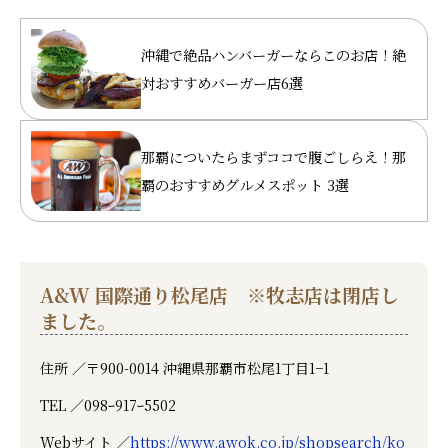
沖縄で絶品ハンバーガーならこのお店！絶
対おすすめバーガー店6選
那覇についたらまずココで腹ごしらえ！那
覇のおすすめグルメスポット 3選
A&W 国際通り松尾店 ※牧志店は閉店し
ました。
住所 ／
〒900-0014 沖縄県那覇市松尾1丁目1−1
TEL ／
098ｰ917ｰ5502
Webサイト ／
https://www.awok.co.jp/shopsearch/ko