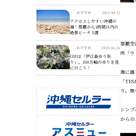
おすすめ
2022.04.12
アクセスしやすい沖縄の
海！那覇から1時間以内の
絶景ビーチ 5選
那覇空
おすすめ
2024.04.26
所「ウ
GWは「伊江島ゆり祭
り」。100万輪のゆりを見
に行こう！
海に面
「TE
り。無
シンプ
からの