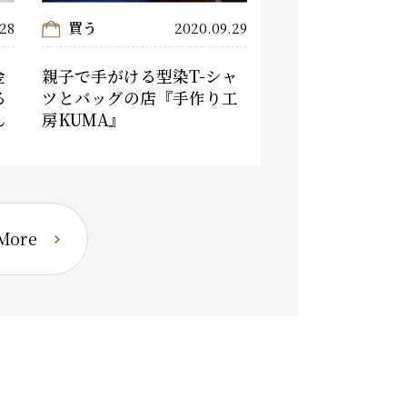
買う
.28
2020.09.29
金
親子で手がける型染T-シャ
る
ツとバッグの店『手作り工
ん
房KUMA』
ore