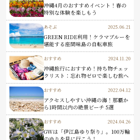
沖縄4月のおすすめイベント！春の
特別な体験を楽しもう
あそぶ
2025.06.21
GREEN RIDE利用！ケラマブルーを
堪能する座間味島の自転車旅
おすすめ
2024.11.20
沖縄旅行におすすめ！持ち物チェッ
クリスト：忘れ物ゼロで楽しむ旅へ
おすすめ
2022.04.12
アクセスしやすい沖縄の海！那覇か
ら1時間以内の絶景ビーチ 5選
おすすめ
2024.04.26
GWは「伊江島ゆり祭り」。100万輪
のゆりを見に行こう！