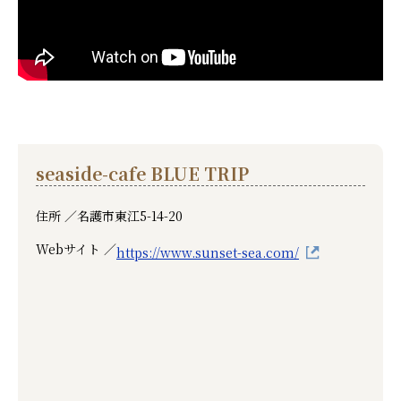
seaside-cafe BLUE TRIP
住所 ／
名護市東江5-14-20
Webサイト ／
https://www.sunset-sea.com/