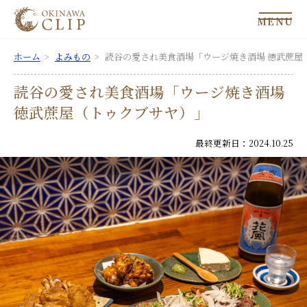
MENU
ホーム
よみもの
読谷の愛され美食酒場「ウージ焼き酒場 徳武蔗屋
読谷の愛され美食酒場「ウージ焼き酒場
徳武蔗屋（トゥクブサヤ）」
最終更新日：2024.10.25