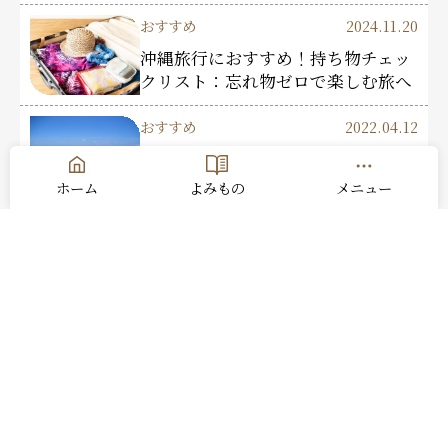
おすすめ
2024.11.20
沖縄旅行におすすめ！持ち物チェッ
クリスト：忘れ物ゼロで楽しむ旅へ
おすすめ
2022.04.12
アクセスしやすい沖縄の海！那覇か
ら1時間以内の絶景ビーチ 5選
ホーム
よみもの
メニュー
おすすめ
2024.04.26
GWは「伊江島ゆり祭り」。100万輪
のゆりを見に行こう！