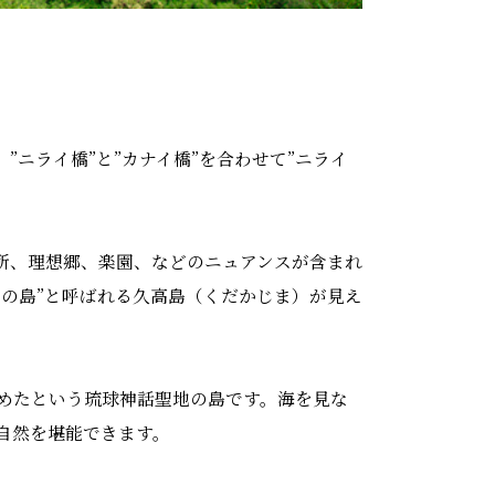
、
”
ニライ橋
”
と
”
カナイ橋
”
を合わせて
”
ニライ
所、理想郷、楽園、などのニュアンスが含まれ
神の島
”
と呼ばれる久高島（くだかじま）が見え
めたという琉球神話聖地の島です。海を見な
自然を堪能できます。