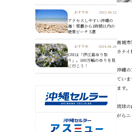
おすすめ
2022.04.12
アクセスしやすい沖縄の
海！那覇から1時間以内の
絶景ビーチ 5選
南城市
おすすめ
2024.04.26
カナイ
GWは「伊江島ゆり祭
り」。100万輪のゆりを見
に行こう！
沖縄の
ていま
ます。
琉球の
がらニ