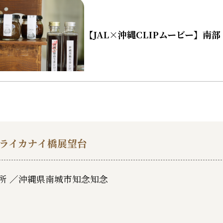
【JAL×沖縄CLIPムービー】南
ライカナイ橋展望台
所 ／
沖縄県南城市知念知念