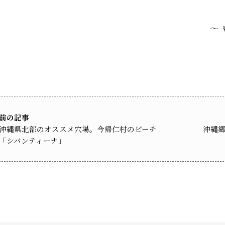
～
前の記事
沖縄県北部のオススメ穴場。今帰仁村のビーチ
沖縄郷
「シバンティーナ」