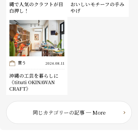
縄で人気のクラフトが目
おいしいモチーフの手み
白押し！
やげ
買う
2024.08.11
沖縄の工芸を暮らしに
《tituti OKINAWAN
CRAFT》
同じカテゴリーの記事 ─ More