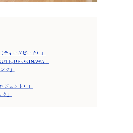
ch（ティーダビーチ）」
IQUE OKINAWA」
イング」
 プロジェクト）」
ック」