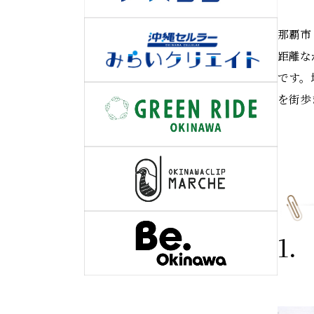
那覇市
距離な
です。
を街歩
1