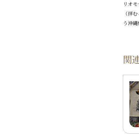
リオモ
（拝む
う沖縄
関