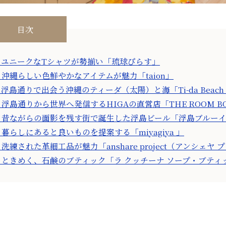
目次
．ユニークなTシャツが勢揃い「琉球ぴらす」
．沖縄らしい色鮮やかなアイテムが魅力「taion」
．浮島通りで出会う沖縄のティーダ（太陽）と海「Ti-da Bea
．浮島通りから世界へ発信するHIGAの直営店「THE ROOM BOUT
．昔ながらの面影を残す街で誕生した浮島ビール「浮島ブルー
．暮らしにあると良いものを提案する「miyagiya 」
．洗練された革細工品が魅力「anshare project（アンシェヤ
．ときめく、石鹸のブティック「ラ クッチーナ ソープ・ブティ