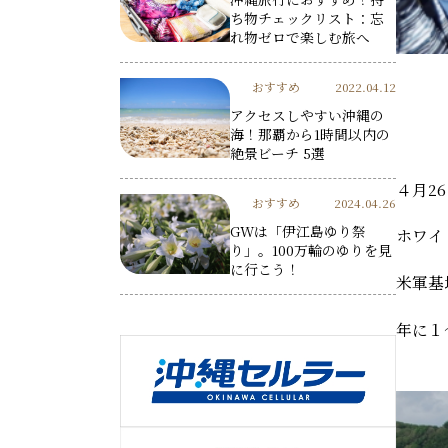
ち物チェックリスト：忘
れ物ゼロで楽しむ旅へ
おすすめ
2022.04.12
アクセスしやすい沖縄の
海！那覇から1時間以内の
絶景ビーチ 5選
４月2
おすすめ
2024.04.26
GWは「伊江島ゆり祭
ホワイ
り」。100万輪のゆりを見
に行こう！
米軍基
年に１