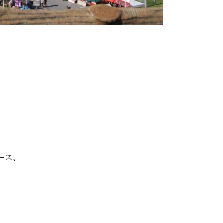
ース、
、
）