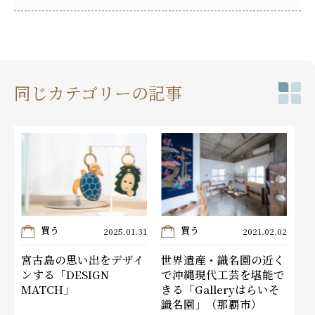
同じカテゴリーの記事
買う
買う
2025.01.31
2021.02.02
宮古島の思い出をデザイ
世界遺産・識名園の近く
ンする「DESIGN
で沖縄現代工芸を堪能で
MATCH」
きる「Galleryはらいそ
識名園」（那覇市）