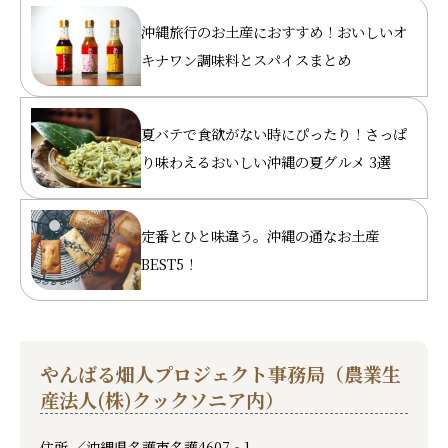
沖縄旅行のお土産におすすめ！おいしいオ
キナワン調味料とスパイスまとめ
夏バテで食欲がない時にぴったり！さっぱ
り味わえるおいしい沖縄の夏グルメ 3選
定番とひと味違う。沖縄の通なお土産
BEST5！
やんばる畑人プロジェクト事務局（農業生
産法人(株)クックソニア内）
住所 ／
沖縄県名護市名護4607‐1