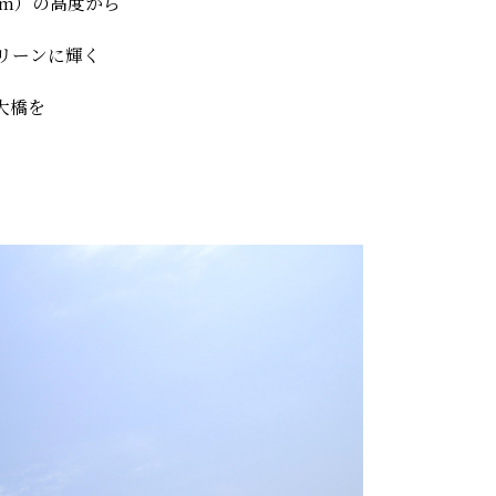
6m）の高度から
リーンに輝く
大橋を