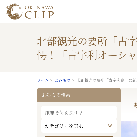
北部観光の要所「古字
愕！「古宇利オーシャ
ホーム
よみもの
北部観光の要所「古字利島」に誕
よみもの検索