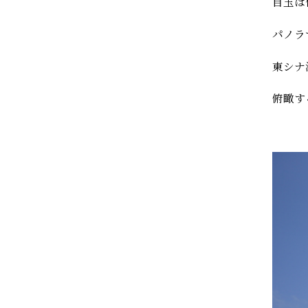
目玉は
パノラ
東シナ
俯瞰す