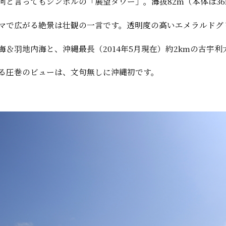
何と言ってもシンボルの「展望タワー」。海抜82m（本体は3
マで広がる絶景は壮観の一言です。透明度の高いエメラルドグ
海＆羽地内海と、沖縄最長（2014年5月現在）約2kmの古宇利
る圧巻のビューは、文句無しに沖縄初です。