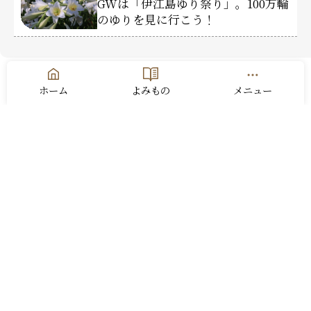
GWは「伊江島ゆり祭り」。100万輪
のゆりを見に行こう！
ホーム
よみもの
メニュー