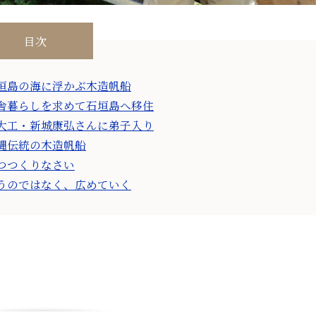
目次
垣島の海に浮かぶ木造帆船
舎暮らしを求めて石垣島へ移住
大工・新城康弘さんに弟子入り
縄伝統の木造帆船
つつくりなさい
うのではなく、広めていく