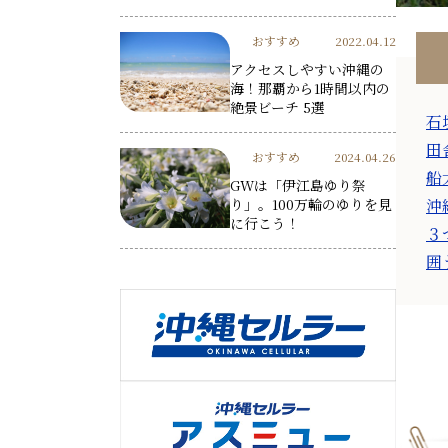
おすすめ
2022.04.12
アクセスしやすい沖縄の
海！那覇から1時間以内の
絶景ビーチ 5選
石
田
おすすめ
2024.04.26
船
GWは「伊江島ゆり祭
り」。100万輪のゆりを見
沖
に行こう！
３
囲