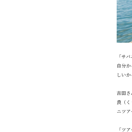
「サバ
自分か
しいか
吉田さ
良（く
ニツア
「ツア