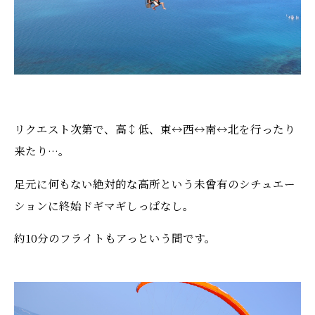
リクエスト次第で、高↕低、東↔西↔南↔北を行ったり
来たり…。
足元に何もない絶対的な高所という未曾有のシチュエー
ションに終始ドギマギしっぱなし。
約10分のフライトもアっという間です。