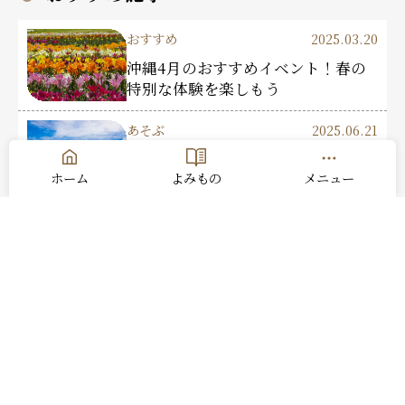
おすすめ
2025.03.20
沖縄4月のおすすめイベント！春の
特別な体験を楽しもう
あそぶ
2025.06.21
GREEN RIDE利用！ケラマブルーを
ホーム
よみもの
メニュー
堪能する座間味島の自転車旅
おすすめ
2024.11.20
沖縄旅行におすすめ！持ち物チェッ
クリスト：忘れ物ゼロで楽しむ旅へ
おすすめ
2022.04.12
アクセスしやすい沖縄の海！那覇か
ら1時間以内の絶景ビーチ 5選
おすすめ
2024.04.26