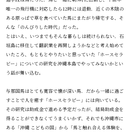
唯一の飛行機に対応したら12時には退勤．近くの木陰の
ある原っぱで草を食べていた馬にまたがり帰宅する、そ
んな「のんびりした時代」だった。
とはいえ、いつまでもそんな暮らしは続けられない．石
垣島に移住して翻訳業を再開しようかなどと考え始めて
いたころ、もともとやりたいと思っていた「ホースセラ
ビー」についての研究を沖縄本島でやってみないかとい
う話が舞い込む。
与那国馬はとても寛容で懐が深い馬．だから一緒に過ご
すことで人を癒す「ホースセラピー」には向いている。
その研究は助成金で進める予定だったが、結局助成金を
得ることができなくてうまくいかず、それでも沖縄市に
ある「沖縄 こどもの国」から「馬と触れ合える体験を、