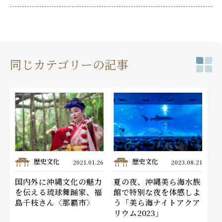
同じカテゴリーの記事
歴史文化
歴史文化
2021.01.26
2023.08.21
国内外に沖縄文化の魅力
夏の夜、沖縄美ら海水族
を伝える琉球舞踊家、福
館で特別な夜を体感しよ
島千枝さん〈那覇市〉
う「美ら海ナイトアクア
リウム2023」