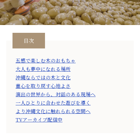
目次
五感で楽しむ木のおもちゃ
大人も夢中になれる場所
沖縄ならではの木と文化
童心を取り戻す心地よさ
演出の世界から、対話のある現場へ
一人ひとりに合わせた遊びを導く
より沖縄文化に触れられる空間へ
TVアーカイブ配信中