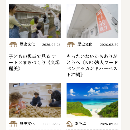
歴史文化
歴史文化
2026.02.26
2026.02.20
子どもの視点で見る ア
もったいないからありが
ート×まちづくり《久場
とうへ《NPO法人フード
麗美》
バンクセカンドハーベス
ト沖縄》
歴史文化
あそぶ
2026.02.12
2026.02.06