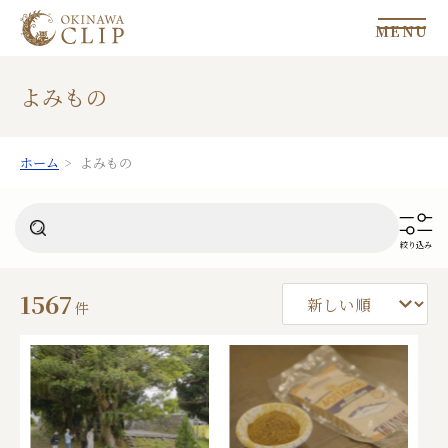
MENU
よみもの
ホーム
よみもの
絞り込み
1567
件