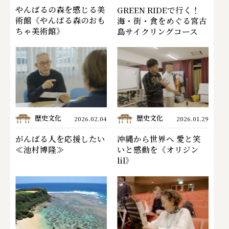
やんばるの森を感じる美
GREEN RIDEで行く！
術館《やんばる森のおも
海・街・食をめぐる宮古
ちゃ美術館》
島サイクリングコース
歴史文化
歴史文化
2026.02.04
2026.01.29
がんばる人を応援したい
沖縄から世界へ 愛と笑
≪池村博隆≫
いと感動を《オリジン
lil》