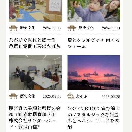
歴史文化
歴史文化
2026.03.17
2026.03.11
糸が紡ぐ世代と郷土愛
農とダブルダッチ 南くる
芭蕉布協働工房ぱちぱち
ファーム
歴史文化
あそぶ
2026.03.05
2026.02.28
観光客の笑顔と県民の笑
GREEN RIDEで宜野湾市
顔《観光危機管理ラボ
のノスタルジックな街並
株式会社サンダーバー
みとヘルシーフードを堪
ド・翁長由佳》
能