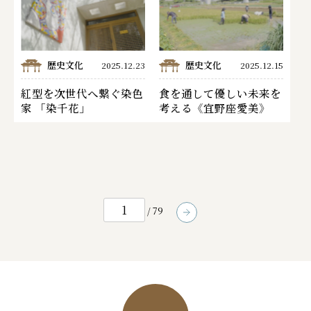
歴史文化
歴史文化
2025.12.23
2025.12.15
紅型を次世代へ繋ぐ染色
食を通して優しい未来を
家 「染千花」
考える《宜野座愛美》
/ 79