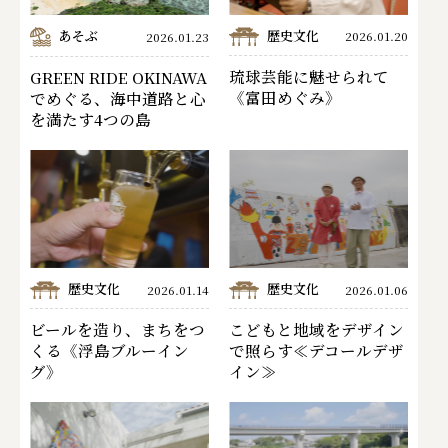
あそぶ
歴史文化
2026.01.20
2026.01.23
琉球芸能に魅せられて
GREEN RIDE OKINAWA
《富田めぐみ》
でめぐる、海中道路と心
を満たす4つの島
歴史文化
歴史文化
2026.01.14
2026.01.06
ビールを造り、まちをつ
こどもと地域をデザイン
くる《浮島ブルーイン
で照らす≪デコールデザ
グ》
イン≫