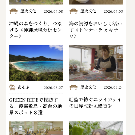
歴史文化
歴史文化
2026.04.08
2026.04.03
沖縄の森をつくり、つな
海の資源をおいしく活か
げる《沖縄環境分析セン
す《トンナーラ オキナ
ター》
ワ》
あそぶ
歴史文化
2026.03.24
2026.03.27
紅型で紡ぐニライカナイ
GREEN RIDEで探訪す
の世界≪新垣優香≫
る。渡嘉敷島・高台の絶
景スポット８選