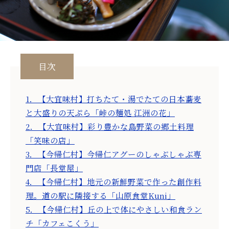
目次
1．【大宜味村】打ちたて・湯でたての日本蕎麦
と大盛りの天ぷら「峠の麺処 江洲の花」
2．【大宜味村】彩り豊かな島野菜の郷土料理
「笑味の店」
3．【今帰仁村】今帰仁アグーのしゃぶしゃぶ専
門店「長堂屋」
4．【今帰仁村】地元の新鮮野菜で作った創作料
理。道の駅に隣接する「山原食堂Kuni」
5．【今帰仁村】丘の上で体にやさしい和食ラン
チ「カフェこくう」