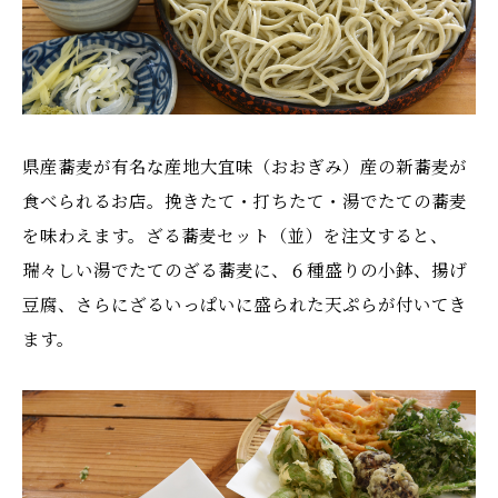
県産蕎麦が有名な産地大宜味（おおぎみ）産の新蕎麦が
食べられるお店。挽きたて・打ちたて・湯でたての蕎麦
を味わえます。ざる蕎麦セット（並）を注文すると、
瑞々しい湯でたてのざる蕎麦に、６種盛りの小鉢、揚げ
豆腐、さらにざるいっぱいに盛られた天ぷらが付いてき
ます。