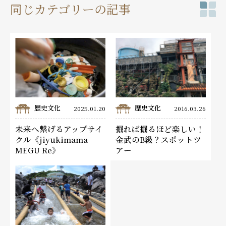
同じカテゴリーの記事
歴史文化
歴史文化
2025.01.20
2016.03.26
未来へ繋げるアップサイ
掘れば掘るほど楽しい！
クル《jiyukimama
金武のB級？スポットツ
MEGU Re》
アー