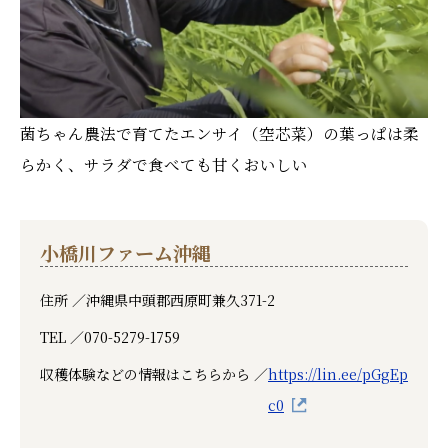
菌ちゃん農法で育てたエンサイ（空芯菜）の葉っぱは柔
らかく、サラダで食べても甘くおいしい
小橋川ファーム沖縄
住所 ／
沖縄県中頭郡西原町兼久371-2
TEL ／
070-5279-1759
収穫体験などの情報はこちらから ／
https://lin.ee/pGgEp
c0