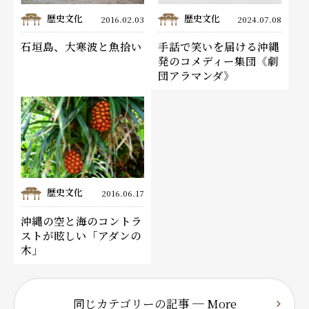
歴史文化
歴史文化
2016.02.03
2024.07.08
石垣島、大寒波と魚拾い
手話で笑いを届ける沖縄
発のコメディー集団《劇
団アラマンダ》
歴史文化
2016.06.17
沖縄の空と海のコントラ
ストが眩しい「アダンの
木」
同じカテゴリーの記事 ─ More