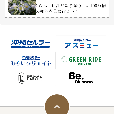
GWは「伊江島ゆり祭り」。100万輪
のゆりを見に行こう！