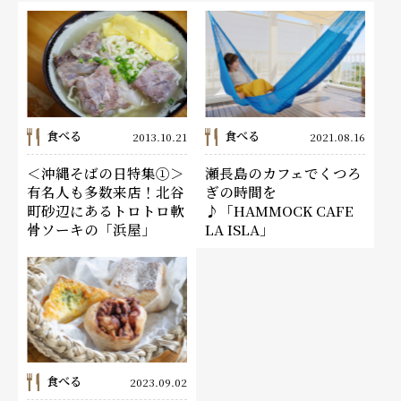
食べる
食べる
2013.10.21
2021.08.16
＜沖縄そばの日特集①＞
瀬長島のカフェでくつろ
有名人も多数来店！北谷
ぎの時間を
町砂辺にあるトロトロ軟
♪「HAMMOCK CAFE
骨ソーキの「浜屋」
LA ISLA」
食べる
2023.09.02