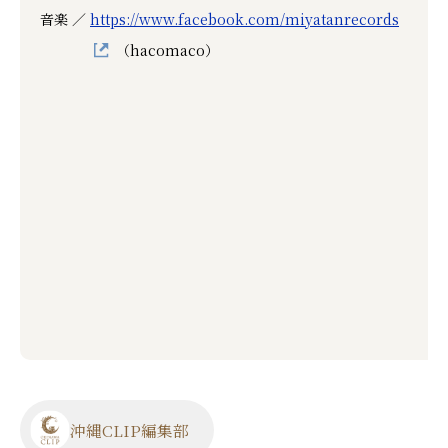
音楽 ／
https://www.facebook.com/miyatanrecords
（hacomaco）
沖縄CLIP編集部