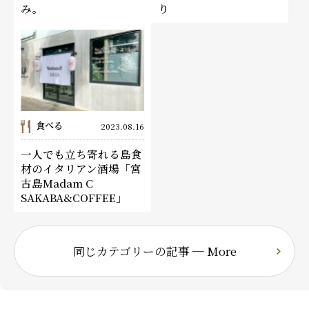
み。
り
食べる
2023.08.16
一人でも立ち寄れる島食
材のイタリアン酒場「宮
古島Madam C
SAKABA&COFFEE」
同じカテゴリーの記事 ─ More