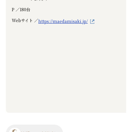
P ／
180台
Webサイト ／
https://maedamisaki.jp/