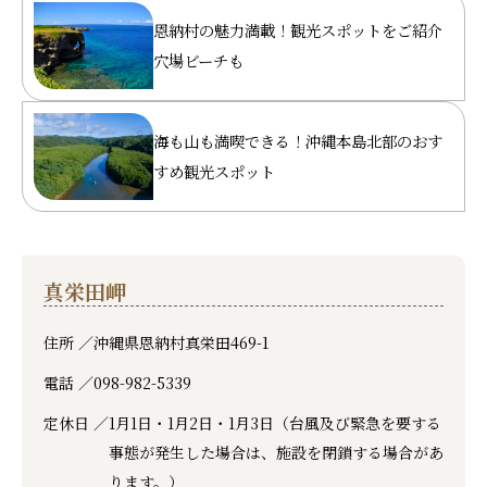
恩納村の魅力満載！観光スポットをご紹介
穴場ビーチも
海も山も満喫できる！沖縄本島北部のおす
すめ観光スポット
真栄田岬
住所 ／
沖縄県恩納村真栄田469-1
電話 ／
098-982-5339
定休日 ／
1月1日・1月2日・1月3日（台風及び緊急を要する
事態が発生した場合は、施設を閉鎖する場合があ
ります。）