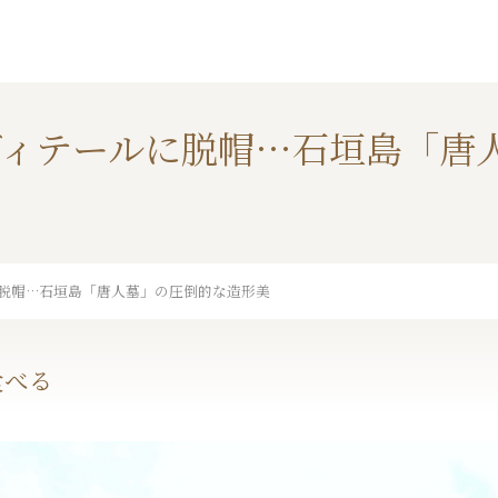
ディテールに脱帽…石垣島「唐
脱帽…石垣島「唐人墓」の圧倒的な造形美
食べる