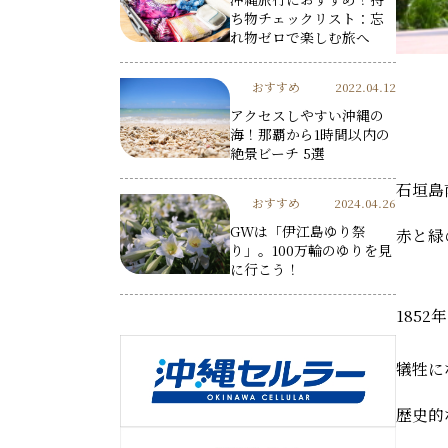
ち物チェックリスト：忘
れ物ゼロで楽しむ旅へ
おすすめ
2022.04.12
アクセスしやすい沖縄の
海！那覇から1時間以内の
絶景ビーチ 5選
石垣島
おすすめ
2024.04.26
GWは「伊江島ゆり祭
赤と緑
り」。100万輪のゆりを見
に行こう！
1852
犠牲に
歴史的