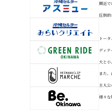
間近で
圧倒的
トータ
ディテ
大と小
また、
主人公
様々な