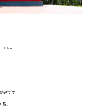
）」は、
慰霊碑です。
ｍ程、