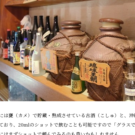
には甕（カメ）で貯蔵・熟成させている古酒（こしゅ）と、沖
ており、20mlのショットで飲むことも可能ですので「グラス
にはまずショットで頼んでみるのも良いかもしれません。