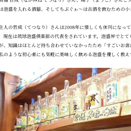
は泡盛を入れる酒器、そしてちぶぐゎ～は古酒を飲むための小
主人の哲成（てつなり）さんは2008年に惜しくも休刊になっ
、現在は琉球泡盛倶楽部の代表をされています。泡盛界でとて
が、知識はほとんど持ち合わせていなかったため「すごいお店
私のような初心者にも気軽に美味しく飲める泡盛を優しく教え