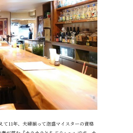
えて11年、夫婦揃って泡盛マイスターの資格
夫妻が営む『カラカラとちぶぐゎ～』です。カ