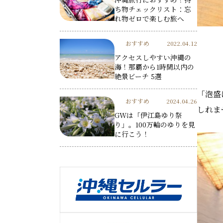
ち物チェックリスト：忘
れ物ゼロで楽しむ旅へ
おすすめ
2022.04.12
アクセスしやすい沖縄の
海！那覇から1時間以内の
絶景ビーチ 5選
「泡盛
おすすめ
2024.04.26
しれま
GWは「伊江島ゆり祭
り」。100万輪のゆりを見
に行こう！