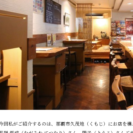
今回私がご紹介するのは、那覇市久茂地（くもじ）にお店を構
長嶺 哲成（ながみね てつなり）さん、陽子（ようこ）さんご