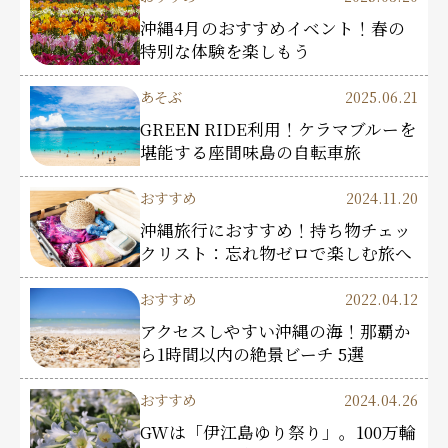
沖縄4月のおすすめイベント！春の
特別な体験を楽しもう
あそぶ
2025.06.21
GREEN RIDE利用！ケラマブルーを
堪能する座間味島の自転車旅
おすすめ
2024.11.20
沖縄旅行におすすめ！持ち物チェッ
クリスト：忘れ物ゼロで楽しむ旅へ
おすすめ
2022.04.12
アクセスしやすい沖縄の海！那覇か
ら1時間以内の絶景ビーチ 5選
おすすめ
2024.04.26
GWは「伊江島ゆり祭り」。100万輪