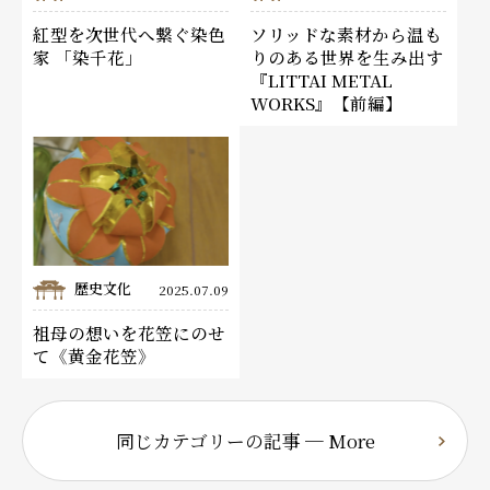
紅型を次世代へ繋ぐ染色
ソリッドな素材から温も
家 「染千花」
りのある世界を生み出す
『LITTAI METAL
WORKS』【前編】
歴史文化
2025.07.09
祖母の想いを花笠にのせ
て《黄金花笠》
同じカテゴリーの記事 ─ More