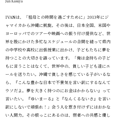
Jun Kasuya
IVANは、「祖母との時間を過ごすために」2013年にジ
ャマイカから沖縄に凱旋。その後は、日本全国、米国や
ヨーロッパでのツアーや映画への振り付け提供など、世
界を股にかけた多忙なスケジュールの合間を縫って県内
の中学校や高校に出張授業に出かけ、子どもたちに夢を
持つことの大切さを語っています。「俺は金持ちの子ど
もに言うことはなくて、世界中の、貧しい子ども達にエ
ールを送りたい。沖縄で貧しさを感じている子がいるな
ら、『こんな豊かな日本で不景気を言い訳にするなんて
ウソだよ。夢を大きく持つのにお金はかからない』って
言いたい。『ゆいまーる』と『なんくるないさ』を言い
訳にしないで頑張れ！」会う人を惹き付けずにはおかな
い人間力。その根っこにあるのは、弱者への共感と優し