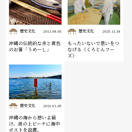
歴史文化
歴史文化
2013.08.05
2025.11.18
沖縄の伝統的な赤と黄色
もったいないで思いをつ
のお箸「うめーし」
なげる《くろとんフー
ズ》
歴史文化
2014.03.05
沖縄の海から想いよ届
け。波の上ビーチに海中
ポストを設置。