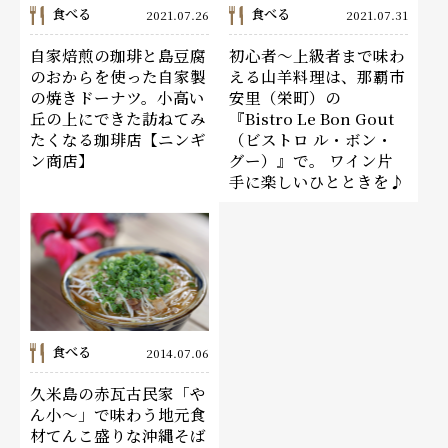
食べる
食べる
2021.07.26
2021.07.31
自家焙煎の珈琲と島豆腐
初心者～上級者まで味わ
のおからを使った自家製
える山羊料理は、那覇市
の焼きドーナツ。小高い
安里（栄町）の
丘の上にできた訪ねてみ
『Bistro Le Bon Gout
たくなる珈琲店【ニンギ
（ビストロ ル・ボン・
ン商店】
グー）』で。 ワイン片
手に楽しいひとときを♪
食べる
2014.07.06
久米島の赤瓦古民家「や
ん小～」で味わう地元食
材てんこ盛りな沖縄そば