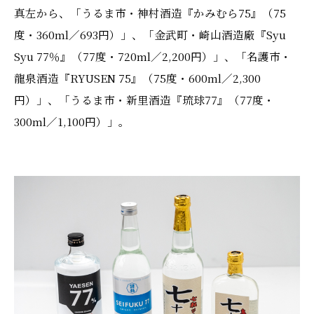
真左から、「うるま市・神村酒造『かみむら75』（75
度・360ml／693円）」、「金武町・崎山酒造廠『Syu
Syu 77％』（77度・720ml／2,200円）」、「名護市・
龍泉酒造『RYUSEN 75』（75度・600ml／2,300
円）」、「うるま市・新里酒造『琉球77』（77度・
300ml／1,100円）」。