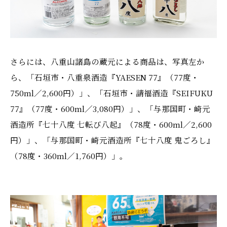
さらには、八重山諸島の蔵元による商品は、写真左か
ら、「石垣市・八重泉酒造『YAESEN 77』（77度・
750ml／2,600円）」、「石垣市・請福酒造『SEIFUKU
77』（77度・600ml／3,080円）」、「与那国町・崎元
酒造所『七十八度 七転び八起』（78度・600ml／2,600
円）」、「与那国町・崎元酒造所『七十八度 鬼ごろし』
（78度・360ml／1,760円）」。