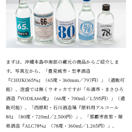
まずは、沖縄本島中南部の蔵元の商品からご紹介しま
す。写真左から、「豊見城市・忠孝酒造
『CHUKO65%』（65度・360mm／797円）」（通販可
能）、泡盛では無くウオッカですが「糸満市・まさひろ
酒造『VODKA66度』（66度・700ml／1,595円）」（通
販可能）、「西原町・石川酒造場『原料用アルコール
80』（80度・720ml／2,500円）」、「那覇市首里・瑞
泉酒造『ALC78%』（78度・360ml／1,265円）」、