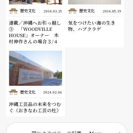
歴史文化
歴史文化
2014.03.15
2014.05.19
連載／沖縄へお引っ越し
気をつけたい海の生き
③ 「WOODVILLE
物、ハブクラゲ
HOUSE」オーナー 木
村伸作さんの場合３/４
歴史文化
2024.02.06
沖縄工芸品の未来をつむ
ぐ《おきなわ工芸の杜》