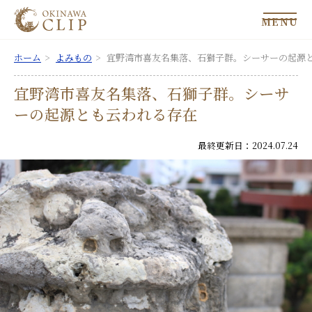
MENU
ホーム
よみもの
宜野湾市喜友名集落、石獅子群。シーサーの起源
宜野湾市喜友名集落、石獅子群。シーサ
ーの起源とも云われる存在
最終更新日：2024.07.24