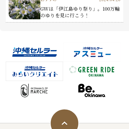
GWは「伊江島ゆり祭り」。100万輪
のゆりを見に行こう！