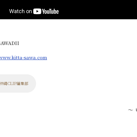
SAWADII
/www.kitta-sawa.com
沖縄CLIP編集部
～