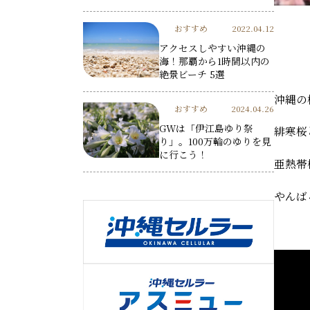
おすすめ
2022.04.12
アクセスしやすい沖縄の
海！那覇から1時間以内の
絶景ビーチ 5選
沖縄の
おすすめ
2024.04.26
GWは「伊江島ゆり祭
緋寒桜
り」。100万輪のゆりを見
に行こう！
亜熱帯
やんば