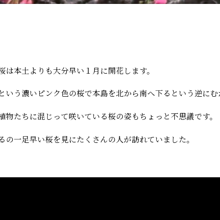
桜は本土よりも大分早い１月に開花します。
という濃いピンク色の桜で本島を北から南へ下るという逆にむ
植物たちに混じって咲いている桜の姿もちょっと不思議です。
るの一足早い桜を見にたくさんの人が訪れていました。