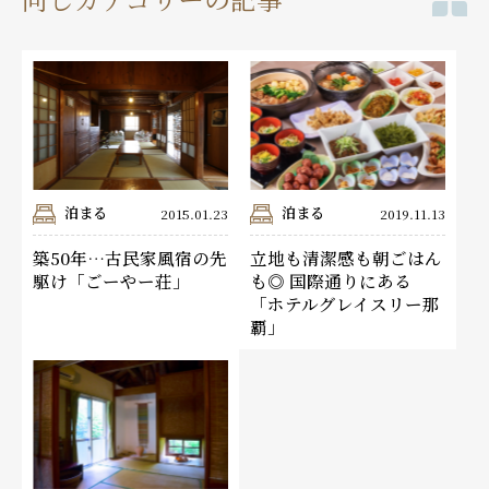
泊まる
泊まる
2015.01.23
2019.11.13
築50年…古民家風宿の先
立地も清潔感も朝ごはん
駆け「ごーやー荘」
も◎ 国際通りにある
「ホテルグレイスリー那
覇」