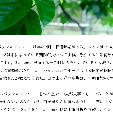
パッションフルーツは年に2回、収穫時期がある。メインは3〜4
ーツは木になっている期間が長いんですね。そうすると栄養分
です」。3人は春に出荷する一期目に力を注いでいると大城さ
うに電照栽培を行う。「パッションフルーツは日照時間が13
吉浜さんが教えてくれた。日の出が遅い冬場は、早朝4時から
いパッションフルーツを作る上で、3人が大事にしていること
かせない大切な仕事だ。苗が健やかに育つように、牛糞にオガ
メインに土づくりを行う。「毎年JAに土壌分析を依頼し、不