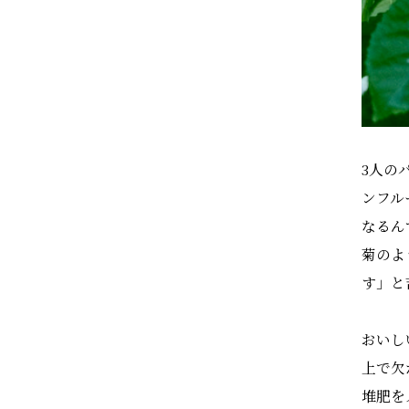
3人の
ンフル
なるん
菊のよ
す」と
おいし
上で欠
堆肥を