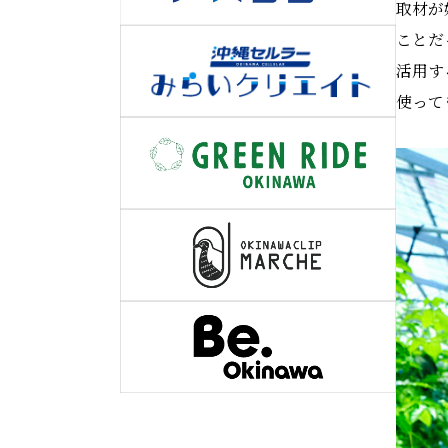
取材が
ことだ
活用す
使って