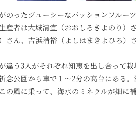
がのったジューシーなパッションフルー
生産者は大城清宜（おおしろきよのり）
）さん、吉浜清裕（よしはまきよひろ）
が違う3人がそれぞれ知恵を出し合って栽
祈念公園から車で１〜2分の高台にある。
この風に乗って、海水のミネラルが畑に