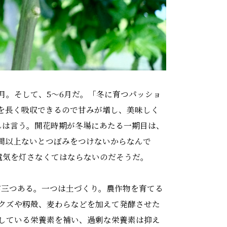
月。そして、5〜6月だ。「冬に育つパッショ
を長く吸収できるので甘みが増し、美味しく
んは言う。開花時期が冬場にあたる一期目は、
時間以上ないとつぼみをつけないからなんで
電気を灯さなくてはならないのだそうだ。
が三つある。一つは土づくり。農作物を育てる
クズや籾殻、麦わらなどを加えて発酵させた
足している栄養素を補い、過剰な栄養素は抑え