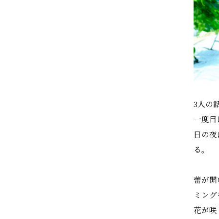
3人の
一度目
日の夜
る。
蕾が開
ミング
花が咲