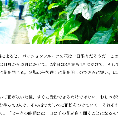
話によると、パッションフルーツの花は一日限りだそうだ。こ
は11月から12月にかけて。2度目は3月から4月にかけて。そ
に花を閉じる。冬場は午後遅くに花を開くのでさらに短い。は
いて花が咲いた後、すぐに受粉できるわけではない。おしべが
を待って3人は、その指でめしべに花粉をつけていく。それぞれの
く。「ピークの時期には一日に千の花が白く開くことになるん