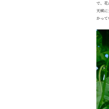
で、花
天候に
かって