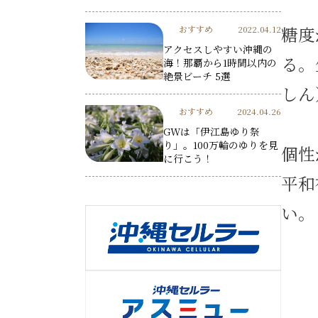
糖度
おすすめ
2022.04.12
アクセスしやすい沖縄の
る。
海！那覇から1時間以内の
絶景ビーチ 5選
しん
おすすめ
2024.04.26
GWは「伊江島ゆり祭
り」。100万輪のゆりを見
個性
に行こう！
平和
い。