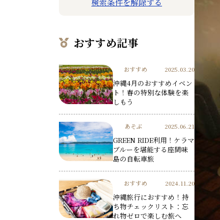
検索条件を解除する
おすすめ記事
おすすめ
2025.03.20
沖縄4月のおすすめイベン
ト！春の特別な体験を楽
しもう
あそぶ
2025.06.21
GREEN RIDE利用！ケラマ
ブルーを堪能する座間味
島の自転車旅
おすすめ
2024.11.20
沖縄旅行におすすめ！持
ち物チェックリスト：忘
れ物ゼロで楽しむ旅へ