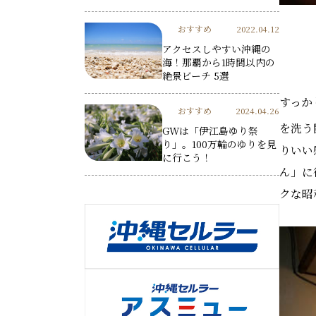
おすすめ
2022.04.12
アクセスしやすい沖縄の
海！那覇から1時間以内の
絶景ビーチ 5選
すっか
おすすめ
2024.04.26
を洗う
GWは「伊江島ゆり祭
り」。100万輪のゆりを見
りいい
に行こう！
ん」に
クな昭