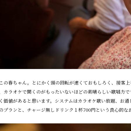
この春ちゃん。とにかく頭の回転が速くておもしろく、接客上
、カラオケで聞くのがもったいないほどの素晴らしい歌唱力で
く価値があると思います。システムはカラオケ歌い放題、お通しチ
のプランと、チャージ無しドリンク１杯700円という良心的な