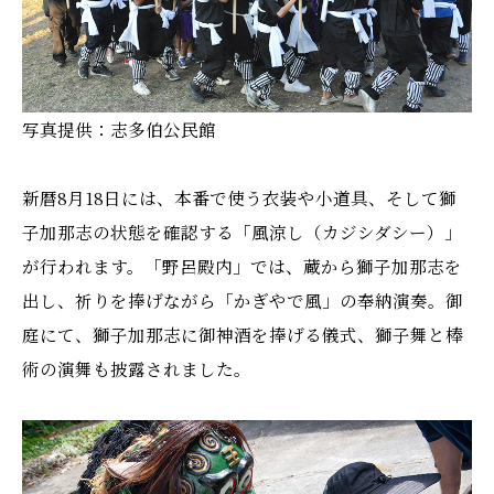
写真提供：志多伯公民館
新暦8月18日には、本番で使う衣装や小道具、そして獅
子加那志の状態を確認する「風涼し（カジシダシー）」
が行われます。「野呂殿内」では、蔵から獅子加那志を
出し、祈りを捧げながら「かぎやで風」の奉納演奏。御
庭にて、獅子加那志に御神酒を捧げる儀式、獅子舞と棒
術の演舞も披露されました。