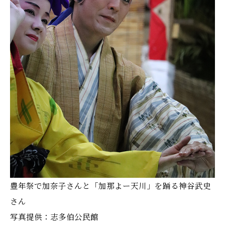
豊年祭で加奈子さんと「加那よー天川」を踊る神谷武史
さん
写真提供：志多伯公民館