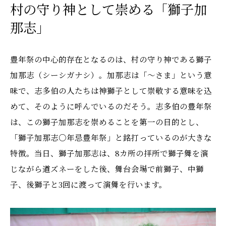
村の守り神として崇める「獅子加
那志」
豊年祭の中心的存在となるのは、村の守り神である獅子
加那志（シーシガナシ）。加那志は「〜さま」という意
味で、志多伯の人たちは神獅子として崇敬する意味を込
めて、そのように呼んでいるのだそう。志多伯の豊年祭
は、この獅子加那志を崇めることを第一の目的とし、
「獅子加那志○年忌豊年祭」と銘打っているのが大きな
特徴。当日、獅子加那志は、8カ所の拝所で獅子舞を演
じながら道ズネーをした後、舞台会場で前獅子、中獅
子、後獅子と3回に渡って演舞を行います。