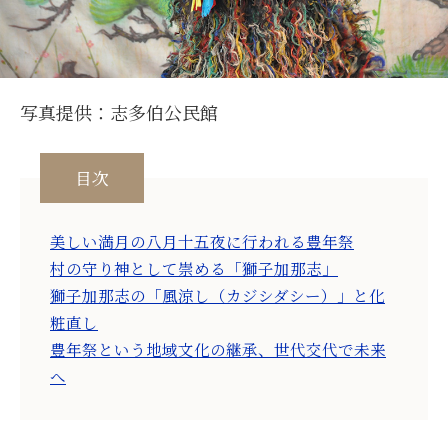
写真提供：志多伯公民館
目次
美しい満月の八月十五夜に行われる豊年祭
村の守り神として崇める「獅子加那志」
獅子加那志の「風涼し（カジシダシー）」と化
粧直し
豊年祭という地域文化の継承、世代交代で未来
へ