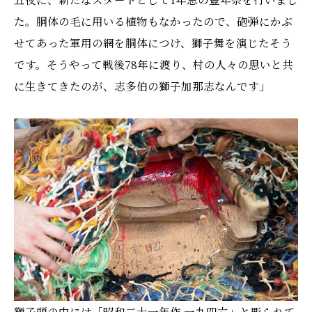
た。胴体の毛に用いる植物もなかったので、砲弾にかぶ
せてあった軍用の網を胴体につけ、獅子舞を演じたそう
です。そうやって戦後78年に渡り、村の人々の思いと共
に生きてきたのが、志多伯の獅子加那志なんです」
獅子頭の中には「昭和二十一年作 一九四六」と彫られて