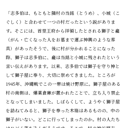
「志多伯は、もともと隣村の当銘（とうめ）、小城（こ
ぐしく）と合わせて一つの村だったという説がありま
す。そこには、首里王府から拝領したとされる獅子と龕
（がん・亡くなった人をお墓まで運ぶ神輿のような葬
具）があったそうで、後に村が分かれることになった
際、獅子は志多伯に、龕は当銘と小城に残されたという
言い伝えがあります。以来、志多伯では獅子を守り神と
して獅子屋に奉り、大切に崇めてきました。ところが
1945年、沖縄戦でこの一帯は焼け野原に。獅子屋のある
村の南側は、爆薬倉庫が置かれたことで、立ち入り禁止
となってしまいました。しばらくして、ようやく獅子屋
を訪ねてみると、獅子を奉った木箱はあるものの、中の
獅子がいない。どこに行ってしまったのか。村の人たち
はひどく落ち込んだそうです。そこで、村の神谷房吉