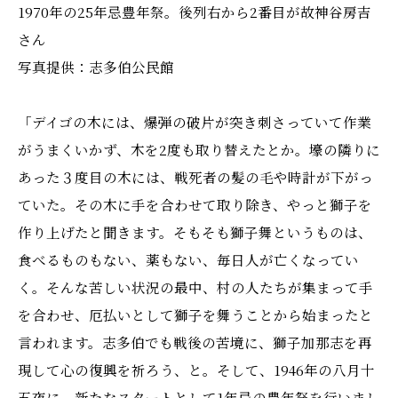
1970年の25年忌豊年祭。後列右から2番目が故神谷房吉
さん
写真提供：志多伯公民館
「デイゴの木には、爆弾の破片が突き刺さっていて作業
がうまくいかず、木を2度も取り替えたとか。壕の隣りに
あった３度目の木には、戦死者の髪の毛や時計が下がっ
ていた。その木に手を合わせて取り除き、やっと獅子を
作り上げたと聞きます。そもそも獅子舞というものは、
食べるものもない、薬もない、毎日人が亡くなってい
く。そんな苦しい状況の最中、村の人たちが集まって手
を合わせ、厄払いとして獅子を舞うことから始まったと
言われます。志多伯でも戦後の苦境に、獅子加那志を再
現して心の復興を祈ろう、と。そして、1946年の八月十
五夜に、新たなスタートとして1年忌の豊年祭を行いまし