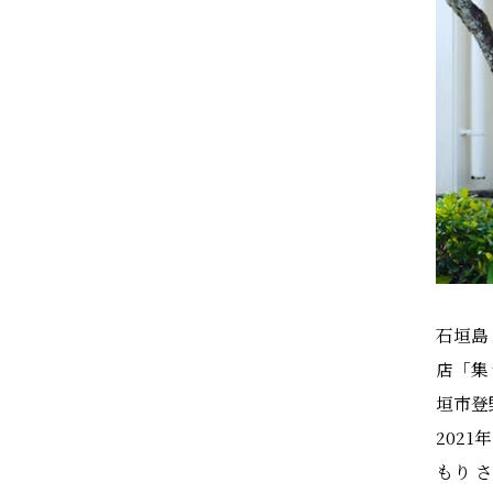
石垣島
店「集
垣市登
202
もり 