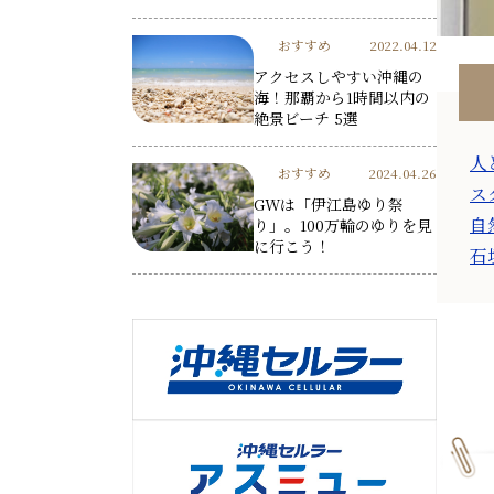
おすすめ
2022.04.12
アクセスしやすい沖縄の
海！那覇から1時間以内の
絶景ビーチ 5選
人
おすすめ
2024.04.26
ス
GWは「伊江島ゆり祭
自
り」。100万輪のゆりを見
に行こう！
石