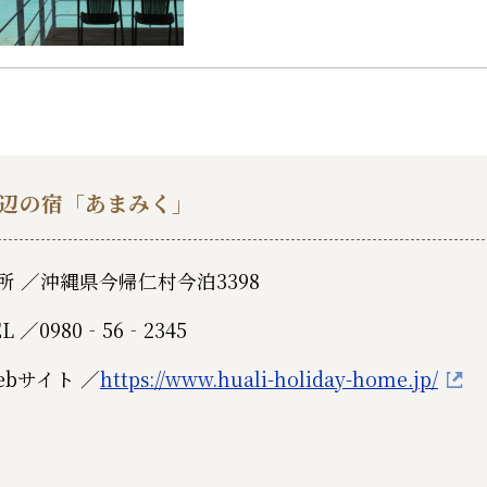
辺の宿「あまみく」
所 ／
沖縄県今帰仁村今泊3398
EL ／
0980‐56‐2345
ebサイト ／
https://www.huali-holiday-home.jp/