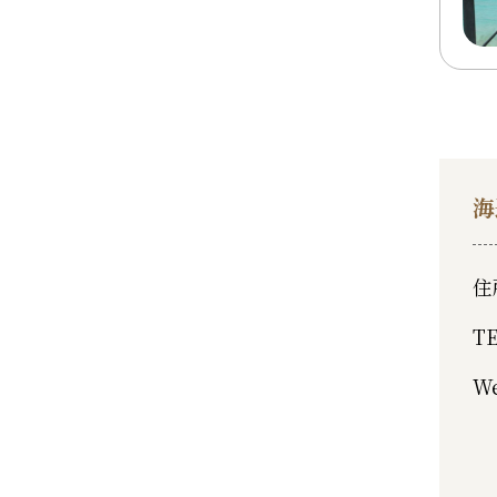
海
住
T
W