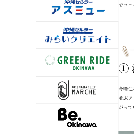
でユニ
①
今帰仁
並ぶア
がって