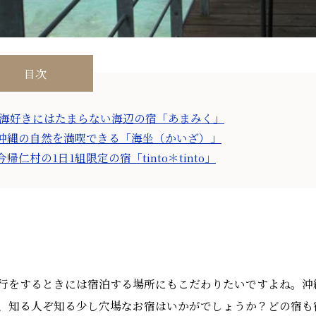
目次
 海好きにはたまらない海辺の宿「あまみく」
沖縄の自然を満喫できる「海坐（かいざ）」
今帰仁村の1日1組限定の宿「tinto＊tinto」
行をするときには宿泊する場所にもこだわりたいですよね。沖
、知る人ぞ知る少し穴場なお宿はいかがでしょうか？どの宿も