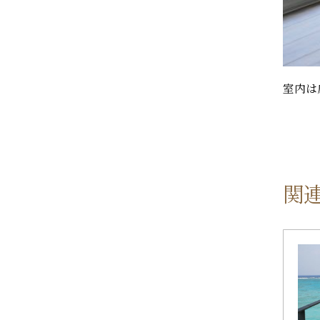
室内は
関