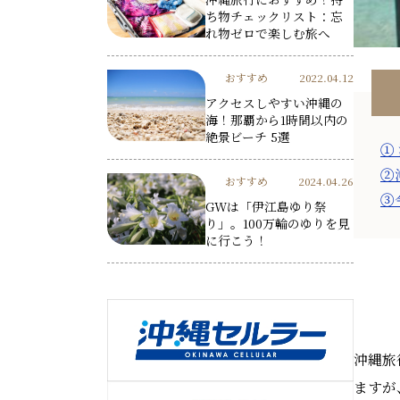
ち物チェックリスト：忘
れ物ゼロで楽しむ旅へ
おすすめ
2022.04.12
アクセスしやすい沖縄の
海！那覇から1時間以内の
絶景ビーチ 5選
①
②
おすすめ
2024.04.26
③
GWは「伊江島ゆり祭
り」。100万輪のゆりを見
に行こう！
沖縄旅
ますが