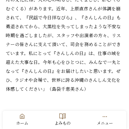
むぐくる）があります。近年、上原直彦さんが体調を崩
されて、『民謡で今日拝なびら』、『さんしんの日』も
勇退されてから、大黒柱を失ってしまったような不安な
時期を過ごしましたが、スタッフや出演者の方々、リス
ナーの皆さんに支えて頂いて、司会を務めることができ
ています。私にとって『さんしんの日』は、仕事の域を
超えた大事な日。今年も心をひとつに、みんなで一丸と
なって『さんしんの日』をお届けしたいと思います。ぜ
ひ、ラジオや会場で、世界に誇る沖縄のさんしん文化を
体感してください」（島袋千恵美さん）
（データ）
ホーム
よみもの
メニュー
第33回「ゆかる日 まさる日 さんしんの日」