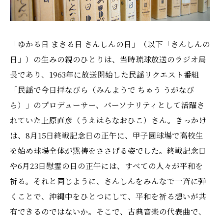
「ゆかる日 まさる日 さんしんの日」（以下「さんしんの
日」）の生みの親のひとりは、当時琉球放送のラジオ局
長であり、1963年に放送開始した民謡リクエスト番組
「民謡で今日拝なびら（みんようで ちゅう うがなび
ら）」のプロデューサー、パーソナリティとして活躍さ
れていた上原直彦（うえはらなおひこ）さん。きっかけ
は、8月15日終戦記念日の正午に、甲子園球場で高校生
を始め球場全体が黙祷をささげる姿でした。終戦記念日
や6月23日慰霊の日の正午には、すべての人々が平和を
祈る。それと同じように、さんしんをみんなで一斉に弾
くことで、沖縄中をひとつにして、平和を祈る想いが共
有できるのではないか。そこで、古典音楽の代表曲で、