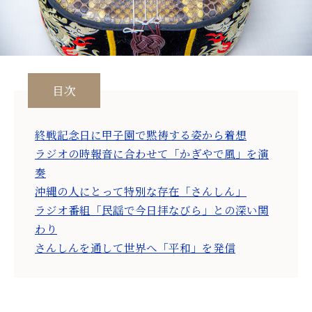
目次
終戦記念日に甲子園で黙祷する姿から着想
ラジオの時報音に合わせて「かぎやで風」を演
奏
沖縄の人にとって特別な存在「さんしん」
ラジオ番組「民謡で今日拝なびら」との深い関
わり
さんしんを通して世界へ「平和」を発信