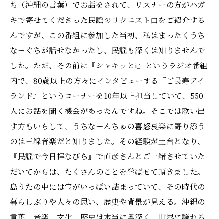
ち（沖縄の言葉）でお話をされて、リスナーの方がハガ
キで寄せてくださった民謡のリクエスト曲をご紹介する
んですが、この番組に参加した当初、私はまったくうち
なーぐちが話せなかったし、民謡も深くは知りませんで
した。ただ、その前に『シャキッとi』というラジオ番組
内で、80歳以上の方々にインタビューする『ご長寿アイ
ランド』というコーナーを10年以上担当していて、550
人にお話を聞く機会があったんですね。そこでは歌い出
す方もいらして、うちなーんちゅの喜怒哀楽に寄り添う
のは三線音楽だと知りました。その経験が土台となり、
『民謡で今日拝なびら』で直彦さんとご一緒させていた
だいてからは、たくさんのことを学ばせて頂きました。
島うたの中には宝がいっぱい詰まっていて、その時代の
暮らしぶりや人々の思い、歴史や背景が見える。沖縄の
言葉、音楽、文化、歴史は本当に奥深く、世界に誇れる