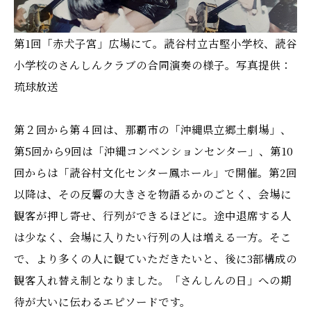
第1回「赤犬子宮」広場にて。読谷村立古堅小学校、読谷
小学校のさんしんクラブの合同演奏の様子。写真提供：
琉球放送
第２回から第４回は、那覇市の「沖縄県立郷土劇場」、
第5回から9回は「沖縄コンベンションセンター」、第10
回からは「読谷村文化センター鳳ホール」で開催。第2回
以降は、その反響の大きさを物語るかのごとく、会場に
観客が押し寄せ、行列ができるほどに。途中退席する人
は少なく、会場に入りたい行列の人は増える一方。そこ
で、より多くの人に観ていただきたいと、後に3部構成の
観客入れ替え制となりました。「さんしんの日」への期
待が大いに伝わるエピソードです。