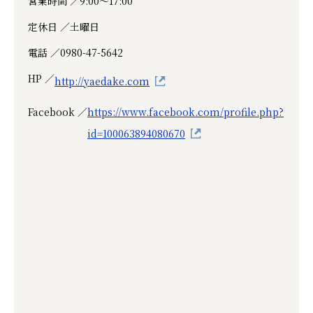
営業時間 ／
9:00〜17:00
定休日 ／
土曜日
電話 ／
0980-47-5642
HP ／
http://yaedake.com
Facebook ／
https://www.facebook.com/profile.php?
id=100063894080670