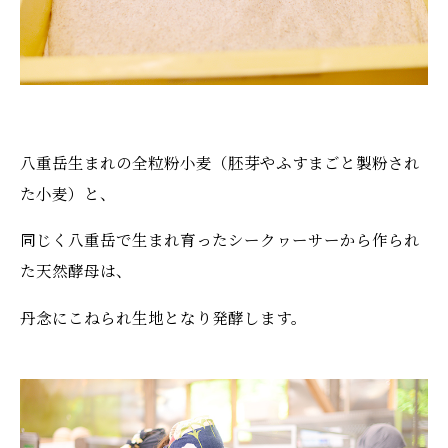
八重岳生まれの全粒粉小麦（胚芽やふすまごと製粉され
た小麦）と、
同じく八重岳で生まれ育ったシークヮーサーから作られ
た天然酵母は、
丹念にこねられ生地となり発酵します。