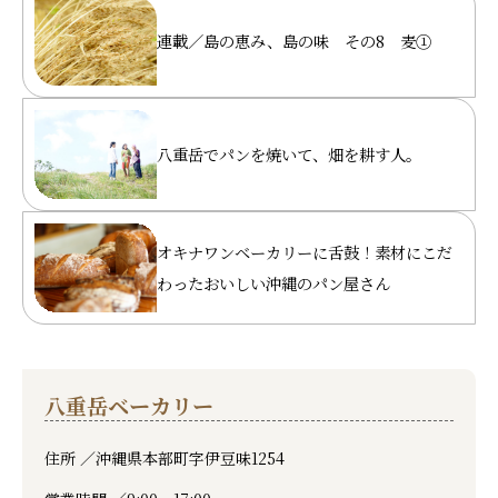
連載／島の恵み、島の味 その8 麦①
八重岳でパンを焼いて、畑を耕す人。
オキナワンベーカリーに舌鼓！素材にこだ
わったおいしい沖縄のパン屋さん
八重岳ベーカリー
住所 ／
沖縄県本部町字伊豆味1254